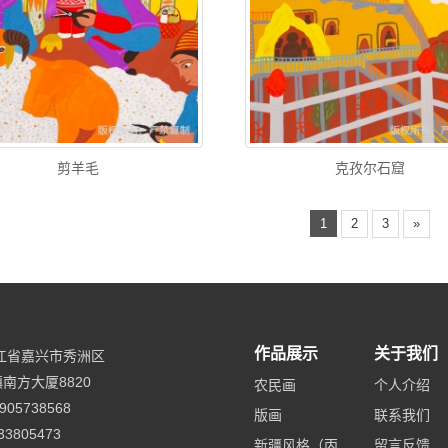
剪羊毛
克孜尔石窟
1
2
3
»
作品展示
关于我们
江省嘉兴市秀洲区
南方大厦8820
农民画
个人介绍
905738568
版画
联系我们
33805473
新疆风格（丙
留言反馈