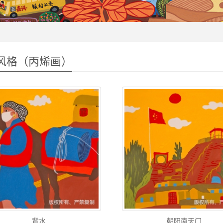
风格（丙烯画）
背水
朝阳南天门