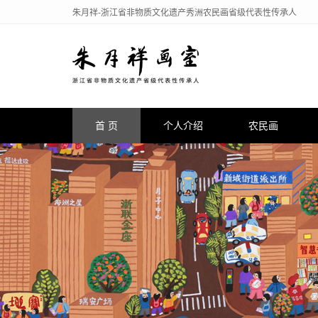
朱月祥-浙江省非物质文化遗产秀洲农民画省级代表性传承人
首 页
个人介绍
农民画