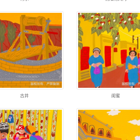
古井
闺蜜