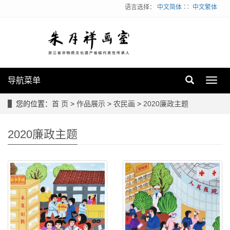
语言选择：
中文简体
∷
中文繁体
导航菜单
Toggl
navig
您的位置：
首 页
>
作品展示
>
农民画
>
2020廉政主题
2020廉政主题