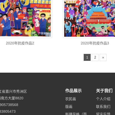
2020年抗疫作品2
2020年抗疫作品3
1
2
»
作品展示
关于我们
江省嘉兴市秀洲区
南方大厦8820
农民画
个人介绍
905738568
版画
联系我们
33805473
新疆风格（丙
留言反馈