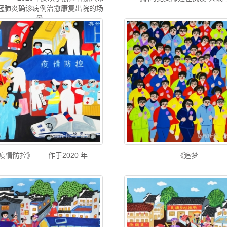
冠肺炎确诊病例治愈康复出院的场
景
疫情防控》——作于2020 年
《追梦