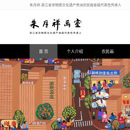
朱月祥-浙江省非物质文化遗产秀洲农民画省级代表性传承人
首 页
个人介绍
农民画