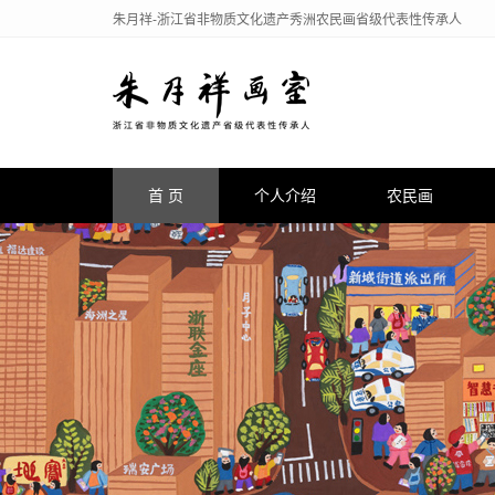
朱月祥-浙江省非物质文化遗产秀洲农民画省级代表性传承人
首 页
个人介绍
农民画