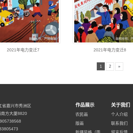
2021年电力变迁7
2021年电力变迁8
1
2
»
作品展示
关于我们
江省嘉兴市秀洲区
南方大厦8820
农民画
个人介绍
905738568
版画
联系我们
33805473
新疆风格（丙
留言反馈